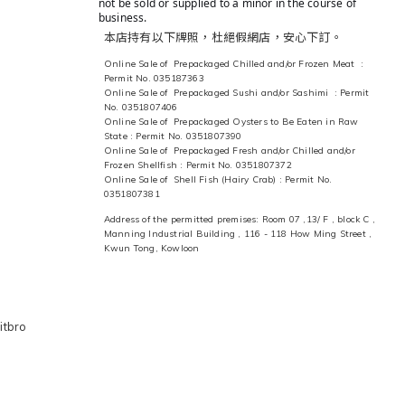
not be sold or supplied to a minor in the course of
business.
本店持有以下牌照，杜絕假網店，安心下訂。
Online Sale of Prepackaged Chilled and/or Frozen Meat :
Permit No. 035187363
Online Sale of Prepackaged Sushi and/or Sashimi : Permit
No. 0351807406
Online Sale of Prepackaged Oysters to Be Eaten in Raw
State : Permit No. 0351807390
Online Sale of Prepackaged Fresh and/or Chilled and/or
Frozen Shellfish : Permit No. 0351807372
Online Sale of Shell Fish (Hairy Crab) : Permit No.
0351807381
Address of the permitted premises: Room 07 ,13/ F , block C ,
Manning Industrial Building , 116 - 118 How Ming Street ,
Kwun Tong, Kowloon
itbro