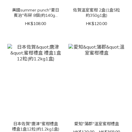
美國summer punch"夏日
佐賀溫室蜜柑 2盒(1盒5粒
賓治"布冧 8個(約140g1
約350g1盒)
個)
HK$108.00
HK$120.00
日本佐賀"唐津"蜜柑禮盒
愛知"蒲郡"溫室蜜柑禮盒
禮盒1盒12粒(約1.2kg1盒)
HK$120.00 ~ HK$368.00