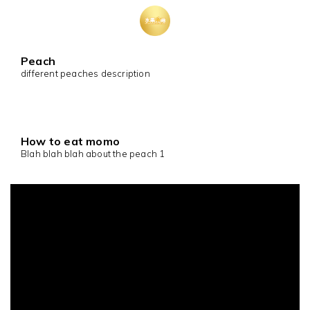
Peach
different peaches description
How to eat momo
Blah blah blah about the peach 1