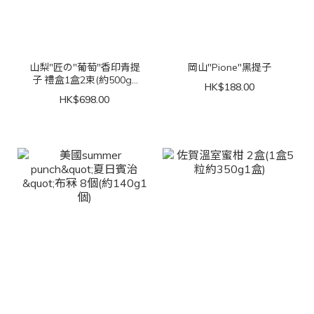
山梨"匠の"葡萄"香印青提
岡山"Pione"黑提子
子 禮盒1盒2束(約500g1
HK$188.00
束)
HK$698.00