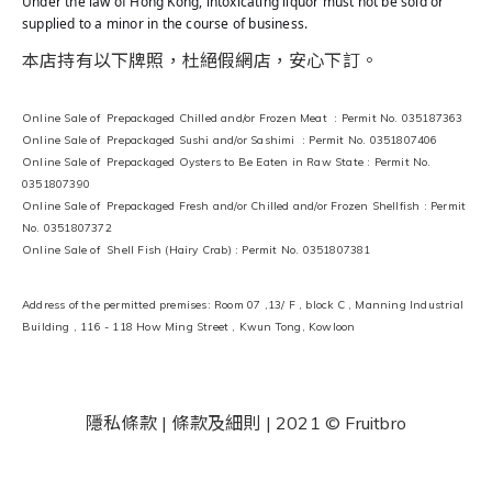
Under the law of Hong Kong, intoxicating liquor must not be sold or
supplied to a minor in the course of business.
本店持有以下牌照，杜絕假網店，安心下訂。
Online Sale of Prepackaged Chilled and/or Frozen Meat : Permit No. 035187363
Online Sale of Prepackaged Sushi and/or Sashimi : Permit No. 0351807406
Online Sale of Prepackaged Oysters to Be Eaten in Raw State : Permit No.
0351807390
Online Sale of Prepackaged Fresh and/or Chilled and/or Frozen Shellfish : Permit
No. 0351807372
Online Sale of Shell Fish (Hairy Crab) : Permit No. 0351807381
Address of the permitted premises: Room 07 ,13/ F , block C , Manning Industrial
Building , 116 - 118 How Ming Street , Kwun Tong, Kowloon
隱私條款 | 條款及細則
| 2021 © Fruitbro