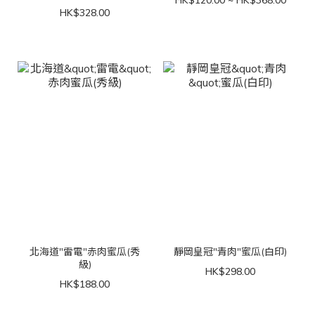
HK$328.00
北海道"雷電"赤肉蜜瓜(秀
靜岡皇冠"青肉"蜜瓜(白印)
級)
HK$298.00
HK$188.00