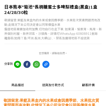
日本熊本"菊池"長柄糖蜜士多啤梨禮盒(黑盒)1盒
24/28/30粒
敬請留意:果籃及果盒內的水果或會因應季節、水果批次質素問題而有改
動,此情況下本公司決定會以同等價值水果
偏遠地區需要加收附加費,切勿自行在此下單, 如東涌、愉景灣、馬灣、新
界個別村屋、新界郊區、沙頭角、詳情可WhatsApp 60808911查詢
離島區(如南丫島,坪洲,長洲,大嶼山) ,、禁區及邊境地區不設送貨
若想購買，請聯絡我們。
分享到
商品描述
送貨及付款方式
顧客評價
敬請留意
果籃及果盒內的水果或會因應季節、水果批次質
:
素問題而有改動
此情況下本公司決定會以同等價值水果
,