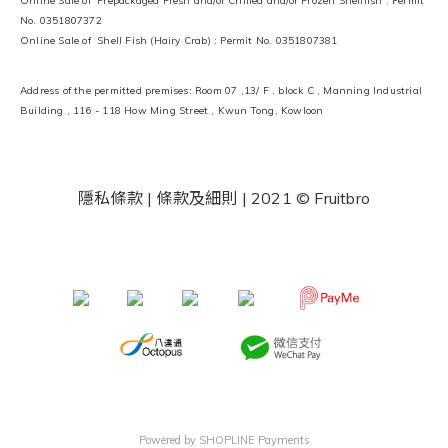
Online Sale of Prepackaged Fresh and/or Chilled and/or Frozen Shellfish : Permit
No. 0351807372
Online Sale of Shell Fish (Hairy Crab) : Permit No. 0351807381
Address of the permitted premises: Room 07 ,13/ F , block C , Manning Industrial
Building , 116 - 118 How Ming Street , Kwun Tong, Kowloon
隱私條款 | 條款及細則
| 2021 © Fruitbro
​ ​
Powered by
SHOPLINE Payments