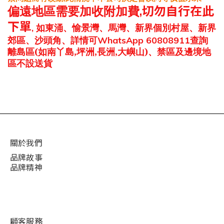
偏遠地區
需要
加收附加費
,
切勿自行在此
下單
如東涌、愉景灣、馬灣、新界個別村屋、新界
,
郊區、沙頭角、詳情可
查詢
WhatsApp 60808911
離島區
(如南丫島,坪洲,長洲,大嶼山)、禁區及邊境地
區不設送貨
關於我們
品牌故事
品牌精神
顧客服務