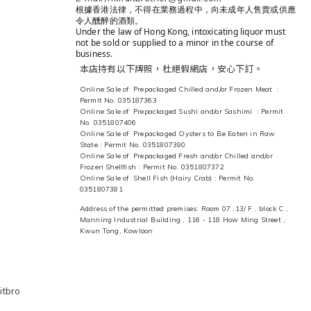
根據香港法律，不得在業務過程中，向未成年人售賣或供應
令人醺醉的酒類。
Under the law of Hong Kong, intoxicating liquor must
not be sold or supplied to a minor in the course of
business.
本店持有以下牌照，杜絕假網店，安心下訂。
Online Sale of Prepackaged Chilled and/or Frozen Meat :
Permit No. 035187363
Online Sale of Prepackaged Sushi and/or Sashimi : Permit
No. 0351807406
Online Sale of Prepackaged Oysters to Be Eaten in Raw
State : Permit No. 0351807390
Online Sale of Prepackaged Fresh and/or Chilled and/or
Frozen Shellfish : Permit No. 0351807372
Online Sale of Shell Fish (Hairy Crab) : Permit No.
0351807381
Address of the permitted premises: Room 07 ,13/ F , block C ,
Manning Industrial Building , 116 - 118 How Ming Street ,
Kwun Tong, Kowloon
itbro