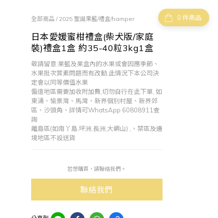
件商品
全部商品
/
2025 聖誕果籃/禮盒/hamper
日本愛媛蜜柑禮盒(柴犬版/家庭
裝)禮盒1盒 約35-40粒3kg1盒
敬請留意:果籃及果盒內的水果或會因應季節、
水果批次質素問題而有改動,此情況下本公司決
定會以同等價值水果
偏遠地區需要加收附加費,切勿自行在此下單, 如
東涌、愉景灣、馬灣、新界個別村屋、新界郊
區、沙頭角、詳情可WhatsApp 60808911查
詢
離島區(如南丫島,坪洲,長洲,大嶼山) ,、禁區及邊
境地區不設送貨
若想購買，請聯絡我們。
聯絡我們