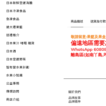
日本新鮮空運海膽
日本冷凍食品
急凍食品
商品描述
送貨及付款
過大禮果籃
送禮推介
敬請留意
果籃及果盒
:
偏遠地區
需要
日本果汁 啫喱 雜貨
WhatsApp 6080
日本酒
離島區
(如南丫島,
日本空運野菜
智有營水果計劃
水果小知識
公益事務
傳媒訪問
關於我們
品牌故事
商店介紹
品牌精神