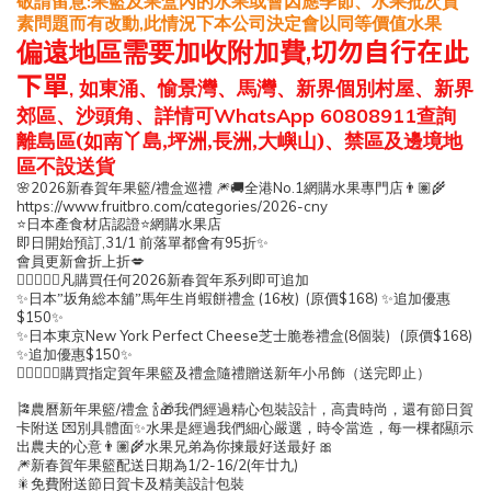
敬請留意
果籃及果盒內的水果或會因應季節、水果批次質
:
素問題而有改動
此情況下本公司決定會以同等價值水果
,
偏遠地區
需要
加收附加費
,
切勿自行在此
下單
如東涌、愉景灣、馬灣、新界個別村屋、新界
,
郊區、沙頭角、詳情可
查詢
WhatsApp 60808911
離島區
(如南丫島,坪洲,長洲,大嶼山)、禁區及邊境地
區不設送貨
2026
/
No.1
🌸
新春賀年果籃
禮盒巡禮
🎆🚚
全港
網購水果專門店
👨🏽‍🌾
https://www.fruitbro.com/categories/2026-cny
⭐
日本產食材店認證
⭐
網購水果店
,31/1
95
即日開始預訂
前落單都會有
折
✨
會員更新會折上折
💋
2026
👉🏻👉🏻🤩
凡購買任何
新春賀年系列即可追加
(16
) (
$168)
✨
日本”坂角総本舖”馬年生肖蝦餅禮盒
枚
原價
✨
追加優惠
$150
✨
New York Perfect Cheese
(8
) (
$168)
✨
日本東京
芝士脆卷禮盒
個裝
原價
$150
✨
追加優惠
✨
👉🏻👉🏻🤩
購買指定賀年果籃及禮盒隨禮贈送新年小吊飾（送完即止）
/
🎏
農曆新年果籃
禮盒
🍾🎁
我們經過精心包裝設計，高貴時尚，還有節日賀
卡附送
💌
別具體面
✨
水果是經過我們細心嚴選，時令當造，每一棵都顯示
出農夫的心意
👨🏽🌾
水果兄弟為你揀最好送最好
🎀
1/2-16/2(
)
🎆
新春賀年果籃配送日期為
年廿九
🎇
免費附送節日賀卡及精美設計包裝