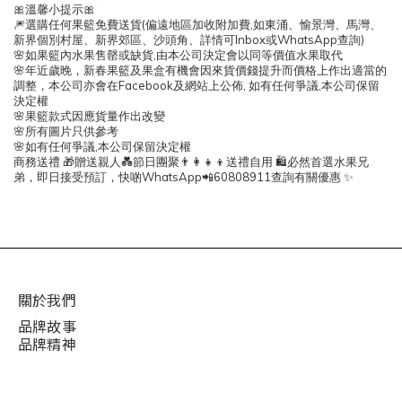
🎀
溫馨小提示
🎀
(
,
🎆
選購任何果籃免費送貨
偏遠地區加收附加費
如東涌、愉景灣、馬灣、
Inbox
WhatsApp
)
新界個別村屋、新界郊區、沙頭角、詳情可
或
查詢
,
🌸
如果籃內水果售罄或缺貨
由本公司決定會以同等價值水果取代
🌸
年近歲晚，新春果籃及果盒有機會因來貨價錢提升而價格上作出適當的
Facebook
,
,
調整，本公司亦會在
及網站上公佈
如有任何爭議
本公司保留
決定權
🌸
果籃款式因應貨量作出改變
🌸
所有圖片只供參考
,
🌸
如有任何爭議
本公司保留決定權
商務送禮
🎁
贈送親人
💑
節日團聚
👨👩👧👦
送禮自用
🛍
必然首選水果兄
WhatsApp
60808911
弟，即日接受預訂，快啲
📲
查詢有關優惠
✨
關於我們
品牌故事
品牌精神