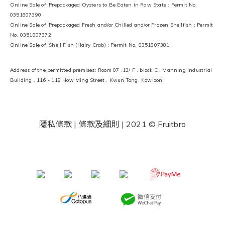
Online Sale of Prepackaged Oysters to Be Eaten in Raw State : Permit No.
0351807390
Online Sale of Prepackaged Fresh and/or Chilled and/or Frozen Shellfish : Permit
No. 0351807372
Online Sale of Shell Fish (Hairy Crab) : Permit No. 0351807381
Address of the permitted premises: Room 07 ,13/ F , block C , Manning Industrial
Building , 116 - 118 How Ming Street , Kwun Tong, Kowloon
隱私條款 | 條款及細則
| 2021 © Fruitbro
​ ​