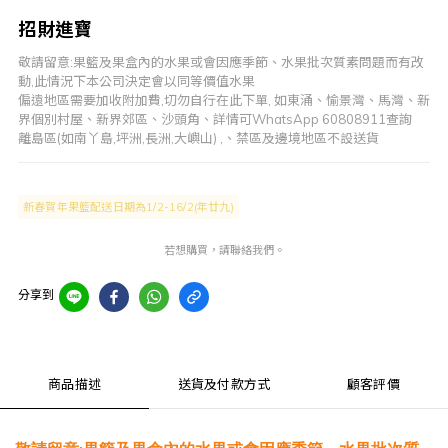
招財進寶
敬請留意:果籃及果盒內的水果或會因應季節、水果批次質素問題而有改
動,此情況下本公司決定會以同等價值水果
偏遠地區需要加收附加費,切勿自行在此下單, 如東涌、愉景灣、馬灣、新
界個別村屋、新界郊區、沙頭角、詳情可WhatsApp 60808911查詢
離島區(如南丫島,坪洲,長洲,大嶼山) ,、禁區及邊境地區不設送貨
新春賀年果籃配送日期為1/2-16/2(年廿九)
若想購買，請聯絡我們。
分享到
商品描述
送貨及付款方式
顧客評價