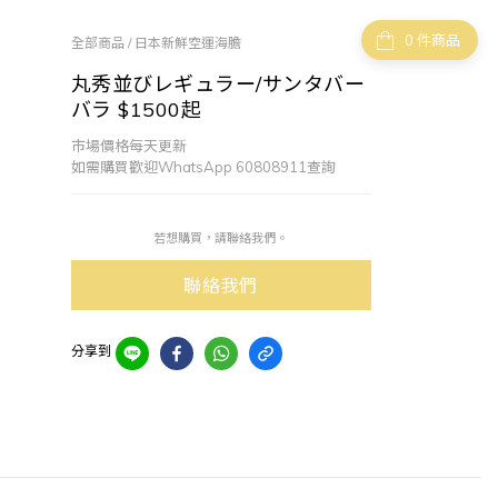
件商品
全部商品
/
日本新鮮空運海膽
丸秀並びレギュラー/サンタバー
バラ $1500起
市場價格每天更新
如需購買歡迎WhatsApp 60808911查詢
若想購買，請聯絡我們。
聯絡我們
分享到