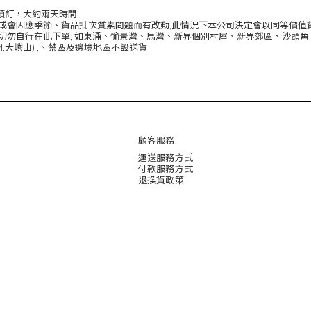
預訂，大約兩天時間
品或會因應季節、貨品批次質素問題而有改動,此情況下本公司決定會以同等價值
勿自行在此下單, 如東涌、愉景灣、馬灣、新界個別村屋、新界郊區、沙頭角、詳情可
洲,大嶼山) ,、禁區及邊境地區不設送貨
顧客服務
運送服務方式
付款服務方式
退換貨政策