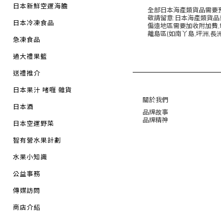
日本新鮮空運海膽
全部日本海產類貨品需要
敬請留意:日本海產類貨
日本冷凍食品
偏遠地區需要加收附加費,切
離島區(如南丫島,坪洲,長
急凍食品
過大禮果籃
送禮推介
日本果汁 啫喱 雜貨
關於我們
日本酒
品牌故事
品牌精神
日本空運野菜
智有營水果計劃
水果小知識
公益事務
傳媒訪問
商店介紹