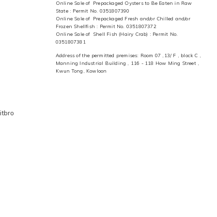
Online Sale of Prepackaged Oysters to Be Eaten in Raw
State : Permit No. 0351807390
Online Sale of Prepackaged Fresh and/or Chilled and/or
Frozen Shellfish : Permit No. 0351807372
Online Sale of Shell Fish (Hairy Crab) : Permit No.
0351807381
Address of the permitted premises: Room 07 ,13/ F , block C ,
Manning Industrial Building , 116 - 118 How Ming Street ,
Kwun Tong, Kowloon
itbro