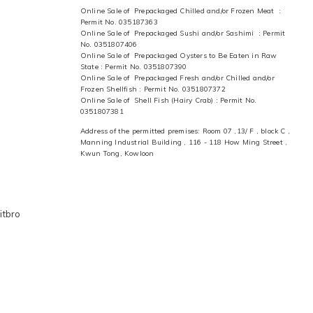
Online Sale of Prepackaged Chilled and/or Frozen Meat :
Permit No. 035187363
Online Sale of Prepackaged Sushi and/or Sashimi : Permit
No. 0351807406
Online Sale of Prepackaged Oysters to Be Eaten in Raw
State : Permit No. 0351807390
Online Sale of Prepackaged Fresh and/or Chilled and/or
Frozen Shellfish : Permit No. 0351807372
Online Sale of Shell Fish (Hairy Crab) : Permit No.
0351807381
Address of the permitted premises: Room 07 ,13/ F , block C ,
Manning Industrial Building , 116 - 118 How Ming Street ,
Kwun Tong, Kowloon
itbro