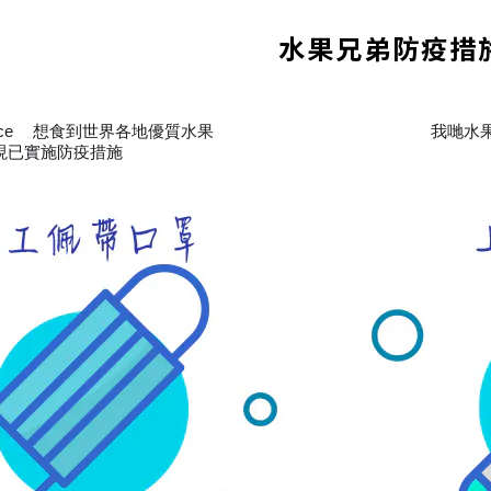
水果兄弟防疫措
ce
想食到世界各地優質水果
我哋水
🏢
🍏
🍎
🍐
🍊
🍓
🍋
🍒
🍑
🥝
🥑
🍍
現已實施防疫措施
🧐