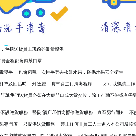
工，包括送貨員上班前雖測量體溫
🌡
及送貨員全程都會佩戴口罩
😷
消毒雙手
也會佩戴一次性手套去檢測水果，確保水果安全衛生
🧴
🤩
張訂單及回店時
外送袋
貨車會進行消毒程序
才可以繼續工作
🚚
🛍
🧹
✅
所有訂單我們送貨員必須在大廈門口或大堂交收，除了行動不便或有
離營不設送貨服務，醫院/酒店我們均暫停送貨服務，直至另行通知，不
水果專門店
只提供送貨服務
禁止任何非員工人士進入本公司及接
🚚
🚷
儲存在密封式雪房內，除了準備出貨前，其他任何時間則沒有暴露戶外