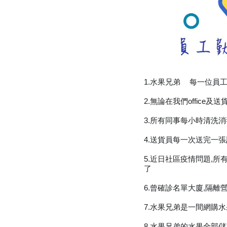
1.水果兄弟
每一位員
👬
2.無論在我們office
3.所有同事每小時清洗
4.送貨員每一次送完一
5.近日社區疫情問題,
了
6.曾確診名單大廈,隔
7.水果兄弟是一間網購
8.水果兄弟的水果全部