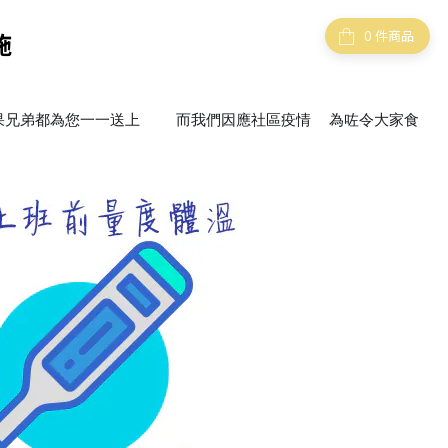
件商品
施
果兄弟都為您一一送上
而我們因應社區疫情
為咗令大家食
🚚
🚚
😷