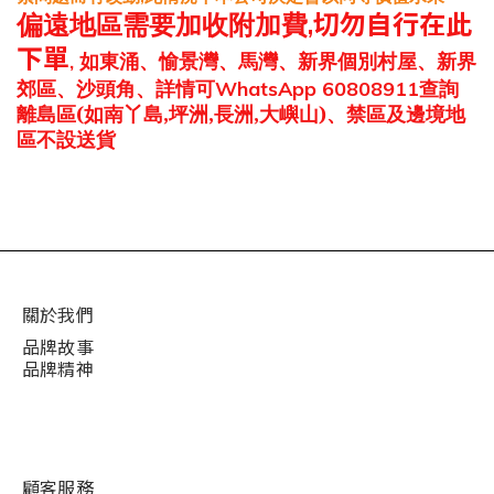
偏遠地區
需要
加收附加費
,
切勿自行在此
下單
如東涌、愉景灣、馬灣、新界個別村屋、新界
,
郊區、沙頭角、詳情可
查詢
WhatsApp 60808911
離島區
(如南丫島,坪洲,長洲,大嶼山)、禁區及邊境地
區不設送貨
關於我們
品牌故事
品牌精神
顧客服務