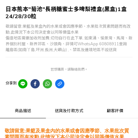
日本熊本"菊池"長柄糖蜜士多啤梨禮盒(黑盒)1盒
24/28/30粒
敬請留意:果籃及果盒內的水果或會因應季節、水果批次質素問題而有改
動,此情況下本公司決定會以同等價值水果
偏遠地區需要加收附加費,切勿自行在此下單, 如東涌、愉景灣、馬灣、新
界個別村屋、新界郊區、沙頭角、詳情可WhatsApp 60808911查詢
離島區(如南丫島,坪洲,長洲,大嶼山) ,、禁區及邊境地區不設送貨
若想購買，請聯絡我們。
分享到
商品描述
送貨及付款方式
顧客評價
敬請留意
果籃及果盒內的水果或會因應季節、水果批次質
:
素問題而有改動
此情況下本公司決定會以同等價值水果
,