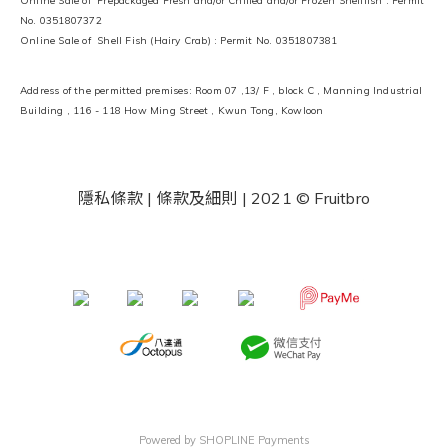
Online Sale of Prepackaged Fresh and/or Chilled and/or Frozen Shellfish : Permit
No. 0351807372
Online Sale of Shell Fish (Hairy Crab) : Permit No. 0351807381
Address of the permitted premises: Room 07 ,13/ F , block C , Manning Industrial
Building , 116 - 118 How Ming Street , Kwun Tong, Kowloon
隱私條款 | 條款及細則
| 2021 © Fruitbro
​ ​
Powered by
SHOPLINE Payments