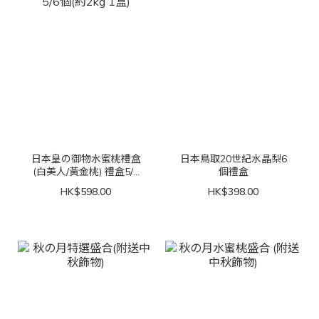
日本皇の御物水蜜桃禮盒
日本鳥取20世紀水晶梨6
(白美人/黃金桃) 禮盒5/6
個禮盒
個(約2kg 1盒)
HK$598.00
HK$398.00