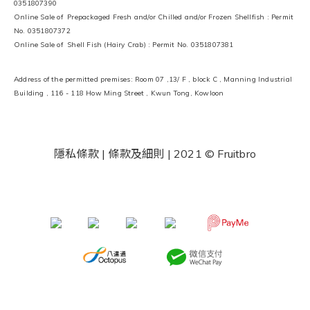
0351807390
Online Sale of Prepackaged Fresh and/or Chilled and/or Frozen Shellfish : Permit
No. 0351807372
Online Sale of Shell Fish (Hairy Crab) : Permit No. 0351807381
Address of the permitted premises: Room 07 ,13/ F , block C , Manning Industrial
Building , 116 - 118 How Ming Street , Kwun Tong, Kowloon
隱私條款 | 條款及細則
| 2021 © Fruitbro
​ ​