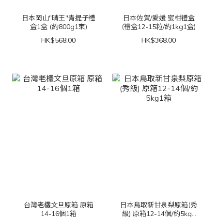
日本岡山"晴王"青提子禮
日本佐賀/愛媛 蜜柑禮盒
盒1盒 (約800g1束)
(禮盒12-15粒/約1kg1盒)
HK$568.00
HK$368.00
台灣老欉文旦原箱 原箱
日本鳥取新甘泉梨原箱(秀
14-16個1箱
級) 原箱12-14個/約5kg1