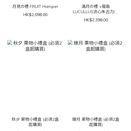
月見の禮 FRUIT Hamper
滿月の禮 +龍島
LUCULLUS流心朱古力/奶
HK$2,098.00
皇月餅禮盒(4件裝)
HK$2,398.00
秋夕 果物小禮盒 (必須2盒
臻月 果物小禮盒 (必須2盒
起購買)
起購買)