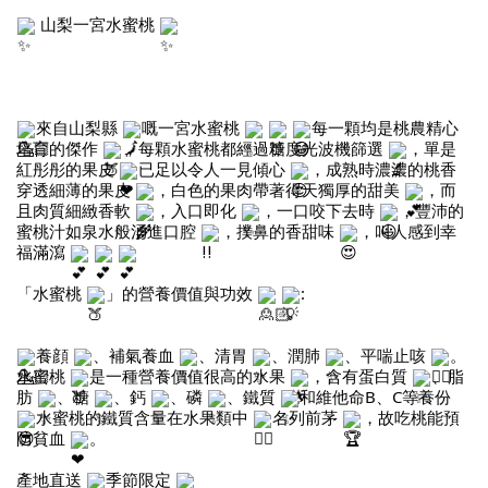
 山梨一宮水蜜桃 
來自山梨縣 
嘅一宮水蜜桃 
每一顆均是桃農精心
培育的傑作 
，每顆水蜜桃都經過糖度光波機篩選 
，單是
紅彤彤的果皮 
已足以令人一見傾心 
，成熟時濃濃的桃香
穿透細薄的果皮 
，白色的果肉帶著得天獨厚的甜美 
，而
且肉質細緻香軟 
，入口即化 
，一口咬下去時 
，豐沛的
蜜桃汁如泉水般湧進口腔 
，撲鼻的香甜味 
，叫人感到幸
福滿瀉 
「水蜜桃 
」的營養價值與功效 
:
養顔 
、補氣養血 
、清胃 
、潤肺 
、平喘止咳 
。
水蜜桃 
是一種營養價值很高的水果 
，含有蛋白質 
、脂
肪 
、糖 
、鈣 
、磷 
、鐵質 
和維他命B、C等養份 
水蜜桃的鐵質含量在水果類中 
名列前茅 
，故吃桃能預
防貧血 
。
產地直送 
季節限定 