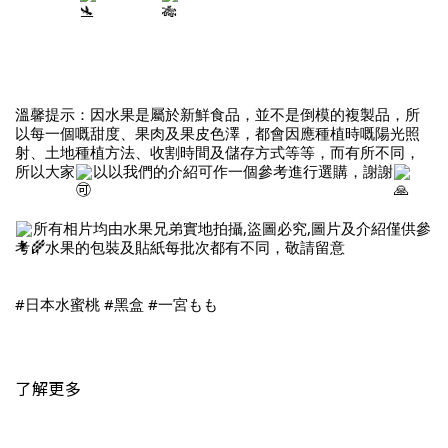
溫馨提示：因水果是屬於新鮮食品，並不是倒模的複製品，所
以每一個嘅甜度、果肉及果皮色澤，都會因應種植時嘅陽光照
射、土地種植方法、收割時間及儲存方式等等，而有所不同，
所以大家
以以我們的介紹可作一個參考進行選購，謝謝
所有相片均由水果兄弟實地拍攝,盜圖必究,圖片及介紹僅供參
考，水果的包裝及貼紙每批次都有不同，敬請留意
#日本水蜜桃
#黑盒
#一宮もも
了解更多