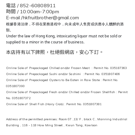
電話 / 852-60808911
時間 / 10:00am-7:00pm
E-mail /hkfruitbrother@gmail.com
根據香港法律，不得在業務過程中，向未成年人售賣或供應令人醺醉的酒
類。
Under the law of Hong Kong, intoxicating liquor must not be sold or
supplied to a minor in the course of business.
本店持有以下牌照，杜絕假網店，安心下訂。
Online Sale of Prepackaged Chilled and/or Frozen Meat : Permit No. 035187363
Online Sale of Prepackaged Sushi and/or Sashimi : Permit No. 0351807406
Online Sale of Prepackaged Oysters to Be Eaten in Raw State : Permit No.
0351807390
Online Sale of Prepackaged Fresh and/or Chilled and/or Frozen Shellfish : Permit
No. 0351807372
Online Sale of Shell Fish (Hairy Crab) : Permit No. 0351807381
Address of the permitted premises: Room 07 ,13/ F , block C , Manning Industrial
Building , 116 - 118 How Ming Street , Kwun Tong, Kowloon