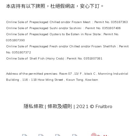
本店持有以下牌照，杜絕假網店，安心下訂。
Online Sale of Prepackaged Chilled and/or Frozen Meat : Permit No. 035187363
Online Sale of Prepackaged Sushi and/or Sashimi : Permit No. 0351807406
Online Sale of Prepackaged Oysters to Be Eaten in Raw State : Permit No.
0351807390
Online Sale of Prepackaged Fresh and/or Chilled and/or Frozen Shellfish : Permit
No. 0351807372
Online Sale of Shell Fish (Hairy Crab) : Permit No. 0351807381
Address of the permitted premises: Room 07 ,13/ F , block C , Manning Industrial
Building , 116 - 118 How Ming Street , Kwun Tong, Kowloon
隱私條款 | 條款及細則
| 2021 © Fruitbro