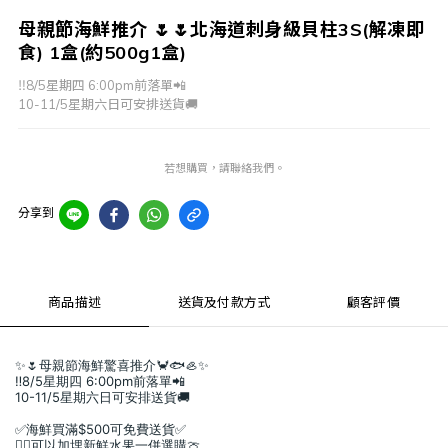
母親節海鮮推介 🌷🌷北海道刺身級貝柱3S(解凍即
食) 1盒(約500g1盒)
‼️8/5星期四 6:00pm前落單📲
10-11/5星期六日可安排送貨🚚
若想購買，請聯絡我們。
分享到
商品描述
送貨及付款方式
顧客評價
✨🌷母親節海鮮驚喜推介🦀🐟🦪✨
‼️8/5星期四 6:00pm前落單📲
10-11/5星期六日可安排送貨🚚
✅海鮮買滿$500可免費送貨✅
💁‍♀可以加埋新鮮水果一併選購🍈