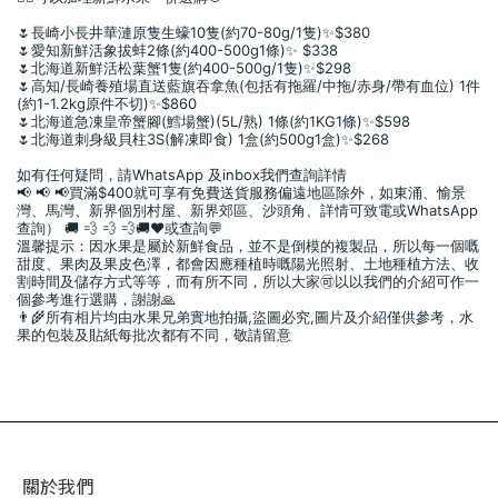
🌷長崎小長井華漣原隻生蠔10隻(約70-80g/1隻)✨$380
🌷愛知新鮮活象拔蚌2條(約400-500g1條)✨ $338
🌷北海道新鮮活松葉蟹1隻(約400-500g/1隻)✨$298
🌷高知/長崎養殖場直送藍旗吞拿魚(包括有拖羅/中拖/赤身/帶有血位) 1件
(約1-1.2kg原件不切)✨$860
🌷北海道急凍皇帝蟹腳(鱈場蟹)(5L/熟) 1條(約1KG1條)✨$598
🌷北海道刺身級貝柱3S(解凍即食) 1盒(約500g1盒)✨$268
如有任何疑問，請WhatsApp 及inbox我們查詢詳情
📢 📢 📢買滿$400就可享有免費送貨服務偏遠地區除外，如東涌、愉景
灣、馬灣、新界個別村屋、新界郊區、沙頭角、詳情可致電或WhatsApp
查詢） 🚚 💨 💨 💨🚚❤️或查詢💬
溫馨提示：因水果是屬於新鮮食品，並不是倒模的複製品，所以每一個嘅
甜度、果肉及果皮色澤，都會因應種植時嘅陽光照射、土地種植方法、收
割時間及儲存方式等等，而有所不同，所以大家🉑️以以我們的介紹可作一
個參考進行選購，謝謝🙏
👨‍🌾所有相片均由水果兄弟實地拍攝,盜圖必究,圖片及介紹僅供參考，水
果的包裝及貼紙每批次都有不同，敬請留意
關於我們