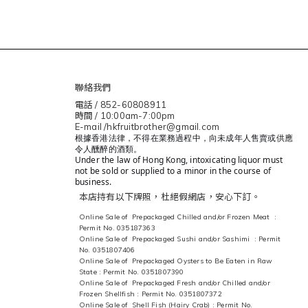
聯絡我們
電話 / 852-60808911
時間 / 10:00am-7:00pm
E-mail /hkfruitbrother@gmail.com
根據香港法律，不得在業務過程中，向未成年人售賣或供應
令人醺醉的酒類。
Under the law of Hong Kong, intoxicating liquor must
not be sold or supplied to a minor in the course of
business.
本店持有以下牌照，杜絕假網店，安心下訂。
Online Sale of Prepackaged Chilled and/or Frozen Meat :
Permit No. 035187363
Online Sale of Prepackaged Sushi and/or Sashimi : Permit
No. 0351807406
Online Sale of Prepackaged Oysters to Be Eaten in Raw
State : Permit No. 0351807390
Online Sale of Prepackaged Fresh and/or Chilled and/or
Frozen Shellfish : Permit No. 0351807372
Online Sale of Shell Fish (Hairy Crab) : Permit No.