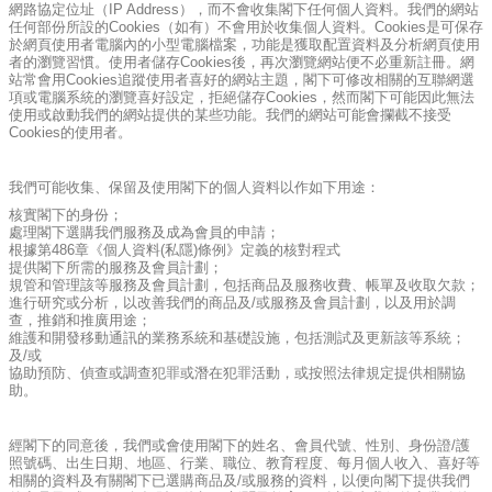
網路協定位址（IP Address），而不會收集閣下任何個人資料。我們的網站
任何部份所設的Cookies（如有）不會用於收集個人資料。Cookies是可保存
於網頁使用者電腦內的小型電腦檔案，功能是獲取配置資料及分析網頁使用
者的瀏覽習慣。使用者儲存Cookies後，再次瀏覽網站便不必重新註冊。網
站常會用Cookies追蹤使用者喜好的網站主題，閣下可修改相關的互聯網選
項或電腦系統的瀏覽喜好設定，拒絕儲存Cookies，然而閣下可能因此無法
使用或啟動我們的網站提供的某些功能。我們的網站可能會攔截不接受
Cookies的使用者。
我們可能收集、保留及使用閣下的個人資料以作如下用途：
核實閣下的身份；
處理閣下選購我們服務及成為會員的申請；
根據第486章《個人資料(私隱)條例》定義的核對程式
提供閣下所需的服務及會員計劃；
規管和管理該等服務及會員計劃，包括商品及服務收費、帳單及收取欠款；
進行研究或分析，以改善我們的商品及/或服務及會員計劃，以及用於調
查，推銷和推廣用途；
維護和開發移動通訊的業務系統和基礎設施，包括測試及更新該等系統；
及/或
協助預防、偵查或調查犯罪或潛在犯罪活動，或按照法律規定提供相關協
助。
經閣下的同意後，我們或會使用閣下的姓名、會員代號、性別、身份證/護
照號碼、出生日期、地區、行業、職位、教育程度、每月個人收入、喜好等
相關的資料及有關閣下已選購商品及/或服務的資料，以便向閣下提供我們