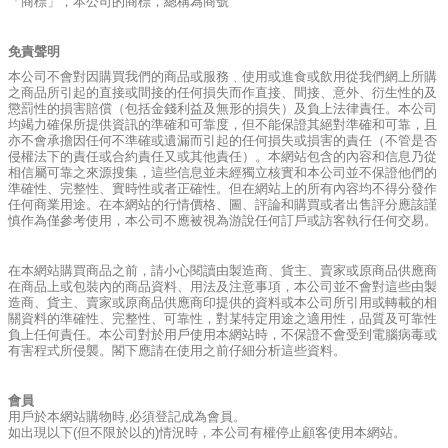
「商標」，本公司的商標，總稱為商號
免責聲明
本公司不會對因購買我們的商品或服務﹑使用或進食或飲用從我們網上所購
之商品所引起的直接或間接的任何損失而作直接、間接、意外、衍生性的及
懲罰性的損害賠償（包括金錢利益及無形的損失）及負上法律責任。本公司
均竭力確保所提供資訊的準確和可靠度，但不能保證其絕對準確和可靠，且
亦不會承擔因任何不準確或遺漏而引起的任何損失或損害的責任（不管是否
侵權法下的責任或合約責任又或其他責任）。本網站包含的內容和信息乃從
相信屬可靠之來源搜集，這些信息並未經獨立核實和本公司並不保證他們的
準確性、完整性、實時性或者正確性。但在網站上的所有內容均不得分發作
任何商業用途。在本網站的行情價格、圖、評論和購買或者出售評分應該謹
慎作為僅參考使用，本公司不應被視為游說任何訂戶或訪客執行任何交易。
在本網站購買商品之前，請小心閱讀由製造商、貨主、賣家或原商品供應商
在商品上或包裝內的商品資料、用法及注意事項，本公司並不會對這些由製
造商、貨主、賣家或原商品供應商印提供的資料或本公司所引用或轉載的相
關資料的準確性、完整性、可靠性，對某特定用途之適用性，品質及可靠性
負上任何責任。本公司對於用戶使用本網站時，不保證不會受到電腦病毒或
有害程式所侵襲。閣下應請在使用之前仔細分析這些資料。
會員
用戶於本網站購物時,必須登記成為會員。
如出現以下(但不限於以的)情況時，本公司有權停止顧客使用本網站。