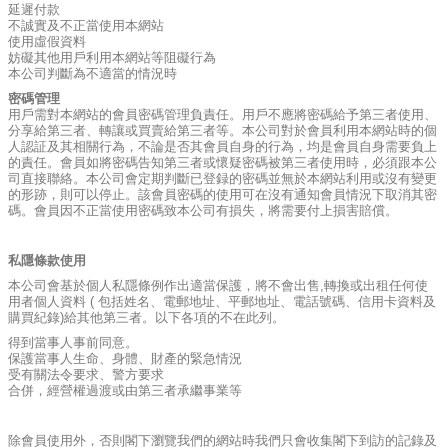
延遲付款
不誠實及不正當使用本網站
使用虛假資料
妨礙其他用戶利用本網站等阻礙行為
本公司判斷為不適當的情況時
密碼管理
用戶需對本網站的會員密碼管理負責任。用戶不應將密碼給予第三者使用、
分享給第三者、轉讓或買賣給第三者等。本公司對於會員利用本網站時的個
人認証及其相關行為，不論是否其會員自身的行為，均是會員自身需要負上
的責任。會員如將密碼告知第三者或懷疑密碼被第三者使用時，必須跟本公
司直接聯絡。本公司會定期判斷已登録的密碼並無於本網站利用或沒有變更
的形跡，則可以停止。該會員密碼的使用可在沒有通知會員情況下取消其密
碼。會員因不正當使用密碼致本公司有損失，將需要付上損害賠償。
私隱條款使用
本公司會基於個人私隱條例作出適當保護，將不會出售,轉換或出租任何使
用者個人資料 ( 包括姓名、電郵地址、平郵地址、電話號碼、信用卡資料及
購買紀錄)給其他第三者。以下各項的不在此列。
得到當事人事前同意。
保護當事人生命、身體、財產的緊急情況
受有關法令要求、警方要求
合併，經營權過渡或由第三者承繼事業等
除會員使用外，否則閣下瀏覽我們的網站時我們只會收集閣下到訪的記錄及