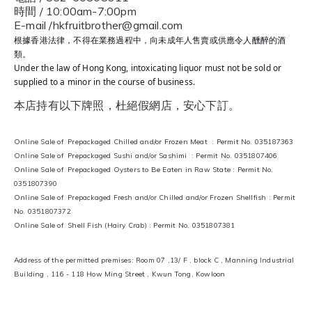
時間 / 10:00am-7:00pm
E-mail /hkfruitbrother@gmail.com
根據香港法律，不得在業務過程中，向未成年人售賣或供應令人醺醉的酒
類。
Under the law of Hong Kong, intoxicating liquor must not be sold or
supplied to a minor in the course of business.
本店持有以下牌照，杜絕假網店，安心下訂。
Online Sale of Prepackaged Chilled and/or Frozen Meat : Permit No. 035187363
Online Sale of Prepackaged Sushi and/or Sashimi : Permit No. 0351807406
Online Sale of Prepackaged Oysters to Be Eaten in Raw State : Permit No.
0351807390
Online Sale of Prepackaged Fresh and/or Chilled and/or Frozen Shellfish : Permit
No. 0351807372
Online Sale of Shell Fish (Hairy Crab) : Permit No. 0351807381
Address of the permitted premises: Room 07 ,13/ F , block C , Manning Industrial
Building , 116 - 118 How Ming Street , Kwun Tong, Kowloon