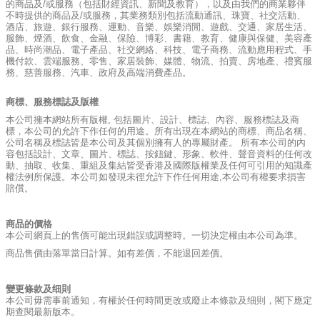
的商品及/或服務（包括財經資訊、新聞及教育），以及由我們的商業夥伴
不時提供的商品及/或服務，其業務類別包括流動通訊、珠寶、社交活動、
酒店、旅遊、銀行服務、運動、音樂、娛樂消閒、遊戲、交通、家居生活、
服飾、煙酒、飲食、金融、保險、博彩、書籍、教育、健康與保健、美容產
品、時尚潮品、電子產品、社交網絡、科技、電子商務、流動應用程式、手
機付款、雲端服務、零售、家居裝飾、媒體、物流、拍賣、房地產、禮賓服
務、慈善服務、汽車、政府及高端消費產品。
商標、服務標誌及版權
本公司擁本網站所有版權, 包括圖片、設計、標誌、內容、服務標誌及商
標，本公司的允許下作任何的用途。所有出現在本網站的商標、商品名稱、
公司名稱及標誌皆是本公司及其個別擁有人的專屬財產。 所有本公司的內
容包括設計、文章、圖片、標誌、按鈕鍵、形象、軟件、聲音資料的任何改
動、抽取、收集、重組及集結皆受香港及國際版權業及任何可引用的知識產
權法例所保護。本公司如發現未徑允許下作任何用途,本公司有權要求損害
賠償。
商品的價格
本公司網頁上的售價可能出現錯誤或調整時。一切決定權由本公司為準。
商品售價由落單當日計算。如有差價，不能退回差價。
變更條款及细則
本公司毋需事前通知，有權於任何時間更改或廢止本條款及细則，閣下應定
期查閱最新版本。