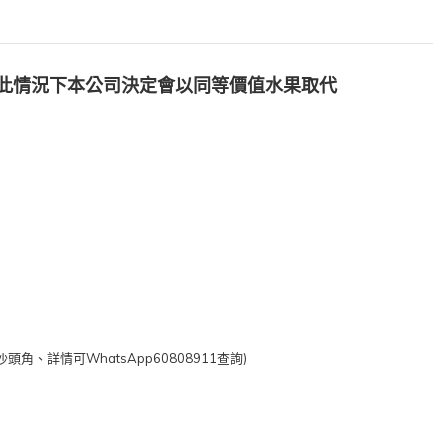
此情況下本公司決定會以同等價值水果取代
WhatsApp60808911
)
沙頭角、詳情可
查詢