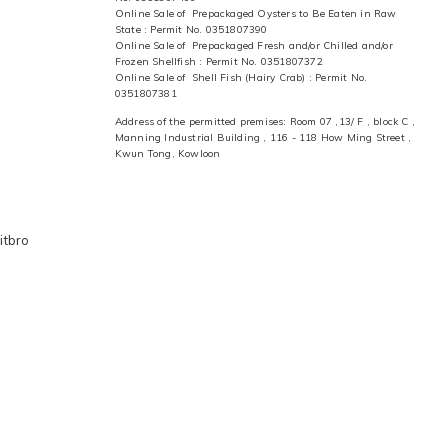
Online Sale of Prepackaged Oysters to Be Eaten in Raw
State : Permit No. 0351807390
Online Sale of Prepackaged Fresh and/or Chilled and/or
Frozen Shellfish : Permit No. 0351807372
Online Sale of Shell Fish (Hairy Crab) : Permit No.
0351807381
Address of the permitted premises: Room 07 ,13/ F , block C ,
Manning Industrial Building , 116 - 118 How Ming Street ,
Kwun Tong, Kowloon
itbro