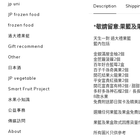
jp uni
Description
Shippi
JP frozen food
frozen food
*
:
敬請留意
果籃及
過大禮果籃
天生一對
過大禮果籃
:
籃內包括
Gift recommend
2
金銀滿屋金柚
個
Other
2
金笸籮菠蘿
個
2
百年好合藍莓
盒
日本酒
2
百子千孫奇異果
個
2
開花結果火龍果
個
JP vegetable
2
平安富貴紅蘋果
個
2
開花富貴富有柿
個 / 甜
Smart Fruit Project
2
多籽多孫神石榴
個 / 長
8
款水果
水果小知識
免費附送節日賀卡及精美
公益事務
選購任何果籃及果盒免費
傳媒訪問
果籃及果盒款式因應貨量
About
所有圖片只供參考