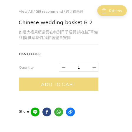
items
View All
/
Gift recommend
/
過大禮果籃
Chinese wedding basket B 2
如過大禮果籃需要在特別日子送貨,請在[訂單備
註]提供給我們,我們會盡量安排
HK$1,888.00
Quantity
ADD TO CART
Share