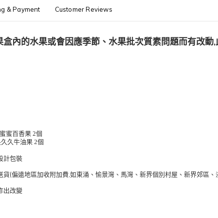
ng & Payment
Customer Reviews
,
果盒內的水果或會因應季節、水果批次質素問題而有改動
甜蜜蜜百香果 2個
長久久牛油果 2個
設計包裝
(
,
送貨
偏遠地區加收附加費
如東涌、愉景灣、馬灣、新界個別村屋、新界郊區、
作出改變