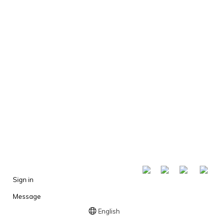
​ ​
Sign in
Message
English