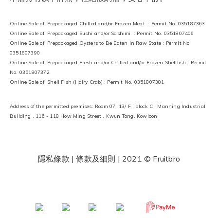
Online Sale of Prepackaged Chilled and/or Frozen Meat : Permit No. 035187363
Online Sale of Prepackaged Sushi and/or Sashimi : Permit No. 0351807406
Online Sale of Prepackaged Oysters to Be Eaten in Raw State : Permit No.
0351807390
Online Sale of Prepackaged Fresh and/or Chilled and/or Frozen Shellfish : Permit
No. 0351807372
Online Sale of Shell Fish (Hairy Crab) : Permit No. 0351807381
Address of the permitted premises: Room 07 ,13/ F , block C , Manning Industrial
Building , 116 - 118 How Ming Street , Kwun Tong, Kowloon
隱私條款 | 條款及細則
| 2021 © Fruitbro
​ ​