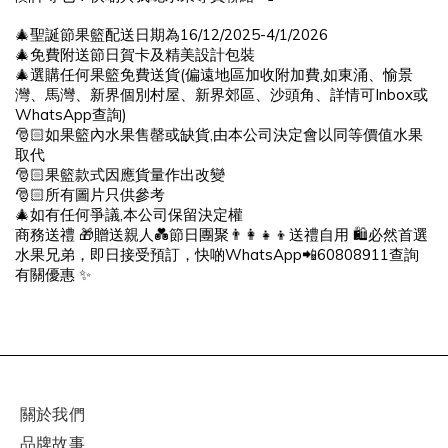
16/12/202
5
-
4
/1/202
6
🎄
聖誕節果籃配送日期為
🎄
免費附送節日賀卡及精美設計包裝
(
,
🎄
選購任何果籃免費送貨
偏遠地區加收附加費
如東涌、愉景
Inbox
灣、馬灣、新界個別村屋、新界郊區、沙頭角、詳情可
或
WhatsApp
)
查詢
,
🎅🏻
如果籃內水果售罄或缺貨
由本公司決定會以同等價值水果
取代
🎅🏻
果籃款式因應貨量作出改變
🎅🏻
所有圖片只供參考
,
🎄
如有任何爭議
本公司保留決定權
🎁
💑
👨👩👧👦
🛍
商務送禮
贈送親人
節日團聚
送禮自用
必然首選
WhatsApp
60808911
📲
水果兄弟，即日接受預訂，快啲
查詢
✨
有關優惠
關於我們
品牌故事