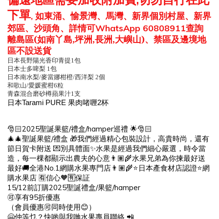
下單
如東涌、愉景灣、馬灣、新界個別村屋、新界
,
郊區、沙頭角、詳情可
查詢
WhatsApp 60808911
離島區
(如南丫島,坪洲,長洲,大嶼山)、禁區及邊境地
區不設送貨
日本長野陽光香印青提1包
日本士多啤梨 1包
日本南水梨/麥當娜柑橙/西洋梨 2個
和歌山/愛媛蜜柑6粒
青森混合磨砂樽蘋果汁1支
日本
Tarami PURE
果肉啫喱
2
杯
2025
/
/hamper
🎅🏻
🌟🎅🏻
聖誕果籃
禮盒
巡禮
/
🎄🎄
🎁
聖誕果籃
禮盒
我們經過精心包裝設計，高貴時尚，還有
💌
✨
節日賀卡附送
別具體面
水果是經過我們細心嚴選，時令當
👨🏽🌾
造，每一棵都顯示出農夫的心意
水果兄弟為你揀最好送
No.1
🚚
👨🏽‍🌾⭐
⭐
最好
全港
網購水果專門店
日本產食材店認證
網
🈶️
🧡🈶️
購水果店
信心
保証
15/12
2025
/
/hamper
前訂購
聖誕禮盒
果籃
95
🉑️
享有
折優惠
🉑️
😊
（會員優惠
同時使用
）
🤗
📲
仲等乜？快啲與我哋水果專員聯絡