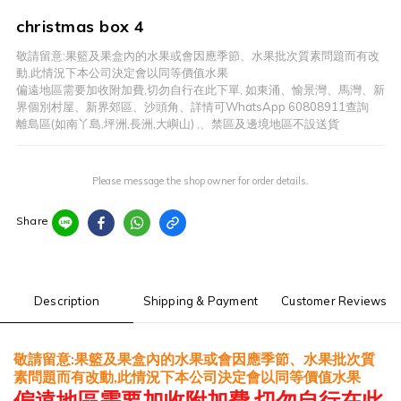
christmas box 4
敬請留意:果籃及果盒內的水果或會因應季節、水果批次質素問題而有改
動,此情況下本公司決定會以同等價值水果
偏遠地區需要加收附加費,切勿自行在此下單, 如東涌、愉景灣、馬灣、新
界個別村屋、新界郊區、沙頭角、詳情可WhatsApp 60808911查詢
離島區(如南丫島,坪洲,長洲,大嶼山) ,、禁區及邊境地區不設送貨
Please message the shop owner for order details.
Share
Description
Shipping & Payment
Customer Reviews
敬請留意
果籃及果盒內的水果或會因應季節、水果批次質
:
素問題而有改動
此情況下本公司決定會以同等價值水果
,
偏遠地區
需要
加收附加費
,
切勿自行在此