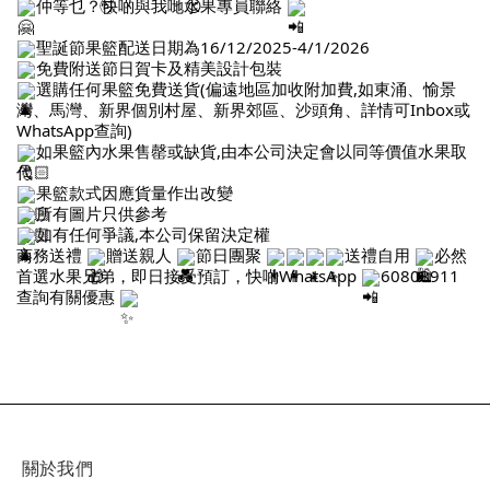
仲等乜？快啲與我哋水果專員聯絡
聖誕節果籃配送日期為16/12/2025-4/1/2026
免費附送節日賀卡及精美設計包裝
選購任何果籃免費送貨(偏遠地區加收附加費,如東涌、愉景
灣、馬灣、新界個別村屋、新界郊區、沙頭角、詳情可Inbox或
WhatsApp查詢)
如果籃內水果售罄或缺貨,由本公司決定會以同等價值水果取
代
果籃款式因應貨量作出改變
所有圖片只供參考
如有任何爭議,本公司保留決定權
商務送禮
贈送親人
節日團聚
送禮自用
必然
首選水果兄弟，即日接受預訂，快啲WhatsApp
60808911
查詢有關優惠
關於我們