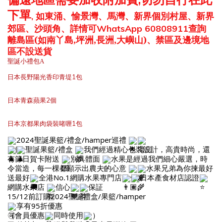
下單
如東涌、愉景灣、馬灣、新界個別村屋、新界
,
郊區、沙頭角、詳情可
查詢
WhatsApp 60808911
離島區
(如南丫島,坪洲,長洲,大嶼山)、禁區及邊境地
區不設送貨
聖誕小禮包A
日本長野陽光香印青堤1包
日本青森蘋果2個
日本京都果肉袋裝啫喱1包
2024聖誕果籃/禮盒/hamper巡禮
聖誕果籃/禮盒
我們經過精心包裝設計，高貴時尚，還
有節日賀卡附送
別具體面
水果是經過我們細心嚴選，時
令當造，每一棵都顯示出農夫的心意
水果兄弟為你揀最好
送最好
全港No.1網購水果專門店
日本產食材店認證
網購水果店
信心
保証
15/12前訂購2024聖誕禮盒/果籃/hamper
享有95折優惠
（會員優惠
同時使用
）