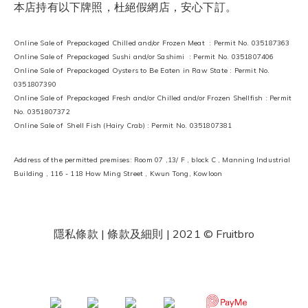
本店持有以下牌照，杜絕假網店，安心下訂。
Online Sale of Prepackaged Chilled and/or Frozen Meat : Permit No. 035187363
Online Sale of Prepackaged Sushi and/or Sashimi : Permit No. 0351807406
Online Sale of Prepackaged Oysters to Be Eaten in Raw State : Permit No.
0351807390
Online Sale of Prepackaged Fresh and/or Chilled and/or Frozen Shellfish : Permit
No. 0351807372
Online Sale of Shell Fish (Hairy Crab) : Permit No. 0351807381
Address of the permitted premises: Room 07 ,13/ F , block C , Manning Industrial
Building , 116 - 118 How Ming Street , Kwun Tong, Kowloon
隱私條款 | 條款及細則
| 2021 © Fruitbro
​ ​