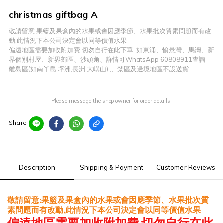
christmas giftbag A
敬請留意:果籃及果盒內的水果或會因應季節、水果批次質素問題而有改
動,此情況下本公司決定會以同等價值水果
偏遠地區需要加收附加費,切勿自行在此下單, 如東涌、愉景灣、馬灣、新
界個別村屋、新界郊區、沙頭角、詳情可WhatsApp 60808911查詢
離島區(如南丫島,坪洲,長洲,大嶼山) ,、禁區及邊境地區不設送貨
Please message the shop owner for order details.
Share
Description
Shipping & Payment
Customer Reviews
敬請留意
果籃及果盒內的水果或會因應季節、水果批次質
:
素問題而有改動
此情況下本公司決定會以同等價值水果
,
偏遠地區
需要
加收附加費
,
切勿自行在此