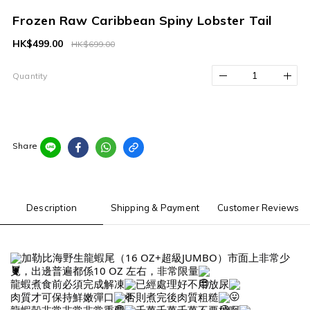
Frozen Raw Caribbean Spiny Lobster Tail
HK$499.00
HK$699.00
Quantity
Share
Description
Shipping & Payment
Customer Reviews
加勒比海野生龍蝦尾（16 OZ+超級JUMBO）市面上非常少
見，出邊普遍都係10 OZ 左右，非常限量
龍蝦煮食前必須完成解凍
已經處理好不用放尿
肉質才可保持鮮嫩彈口
否則煮完後肉質粗糙
龍蝦殼非常非常非常重要
千萬千萬千萬不要掉啊