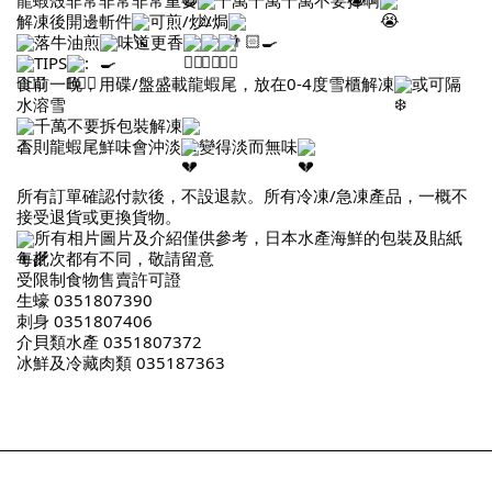
解凍後開邊斬件
可煎/炒/焗
落牛油煎
味道更香
TIPS
:
食前一晚，用碟/盤盛載龍蝦尾，放在0-4度雪櫃解凍
或可隔
水溶雪
千萬不要拆包裝解凍
否則龍蝦尾鮮味會沖淡
變得淡而無味
所有訂單確認付款後，不設退款。所有冷凍/急凍產品，一概不
接受退貨或更換貨物。
所有相片圖片及介紹僅供參考，日本水產海鮮的包裝及貼紙
每批次都有不同，敬請留意
受限制食物售賣許可證
生蠔 0351807390
刺身 0351807406
介貝類水產 0351807372
冰鮮及冷藏肉類 035187363