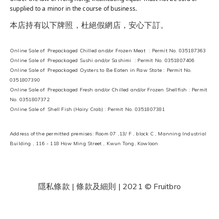
supplied to a minor in the course of business.
本店持有以下牌照，杜絕假網店，安心下訂。
Online Sale of Prepackaged Chilled and/or Frozen Meat : Permit No. 035187363
Online Sale of Prepackaged Sushi and/or Sashimi : Permit No. 0351807406
Online Sale of Prepackaged Oysters to Be Eaten in Raw State : Permit No.
0351807390
Online Sale of Prepackaged Fresh and/or Chilled and/or Frozen Shellfish : Permit
No. 0351807372
Online Sale of Shell Fish (Hairy Crab) : Permit No. 0351807381
Address of the permitted premises: Room 07 ,13/ F , block C , Manning Industrial
Building , 116 - 118 How Ming Street , Kwun Tong, Kowloon
隱私條款 | 條款及細則
| 2021 © Fruitbro