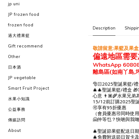
jp uni
JP frozen food
frozen food
Description
Shippi
過大禮果籃
Gift recommend
敬請留意
果籃及果盒
:
偏遠地區
需要
Other
WhatsApp 6080
日本酒
離島區
(如南丫島,
JP vegetable
🎅🏻2025聖誕果籃/禮盒
Smart Fruit Project
🎄🎄聖誕果籃/禮
心意 👨🏽🌾水果兄弟
水果小知識
15/12前訂購2025聖
🉑️享有95折優惠
公益事務
（會員優惠🉑️同時使用
🤗仲等乜？快啲與我哋
傳媒訪問
🎄聖誕節果籃配送日期為16
About
🎄免費附送節日賀卡