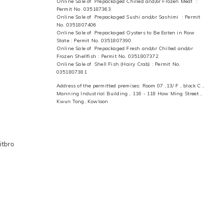
Online Sale of Prepackaged Chilled and/or Frozen Meat :
Permit No. 035187363
Online Sale of Prepackaged Sushi and/or Sashimi : Permit
No. 0351807406
Online Sale of Prepackaged Oysters to Be Eaten in Raw
State : Permit No. 0351807390
Online Sale of Prepackaged Fresh and/or Chilled and/or
Frozen Shellfish : Permit No. 0351807372
Online Sale of Shell Fish (Hairy Crab) : Permit No.
0351807381
Address of the permitted premises: Room 07 ,13/ F , block C ,
Manning Industrial Building , 116 - 118 How Ming Street ,
Kwun Tong, Kowloon
itbro