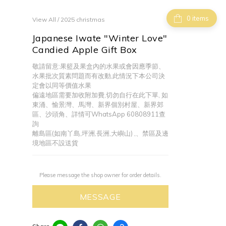
items
View All
/
2025 christmas
Japanese Iwate "Winter Love"
Candied Apple Gift Box
敬請留意:果籃及果盒內的水果或會因應季節、
水果批次質素問題而有改動,此情況下本公司決
定會以同等價值水果
偏遠地區需要加收附加費,切勿自行在此下單, 如
東涌、愉景灣、馬灣、新界個別村屋、新界郊
區、沙頭角、詳情可WhatsApp 60808911查
詢
離島區(如南丫島,坪洲,長洲,大嶼山) ,、禁區及邊
境地區不設送貨
Please message the shop owner for order details.
MESSAGE