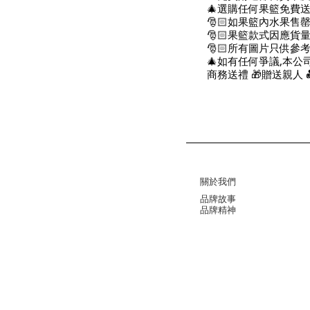
🎄選購任何果籃免費送
🎅🏻如果籃內水果
🎅🏻果籃款式因應貨
🎅🏻所有圖片只供參
🎄如有任何爭議,本公
商務送禮 🎁贈送親人 
關於我們
品牌故事
品牌精神