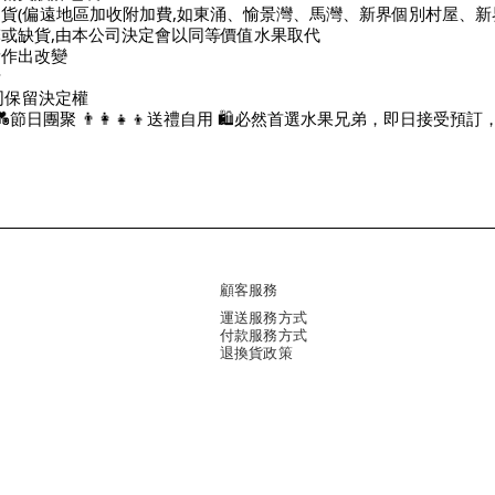
貨(偏遠地區加收附加費,如東涌、愉景灣、馬灣、新界個別村屋、新界郊區
售罄或缺貨,由本公司決定會以同等價值水果取代
量作出改變
考
司保留決定權
節日團聚 👨👩👧👦送禮自用 🛍必然首選水果兄弟，即日接受預訂，快啲
顧客服務
運送服務方式
付款服務方式
退換貨政策