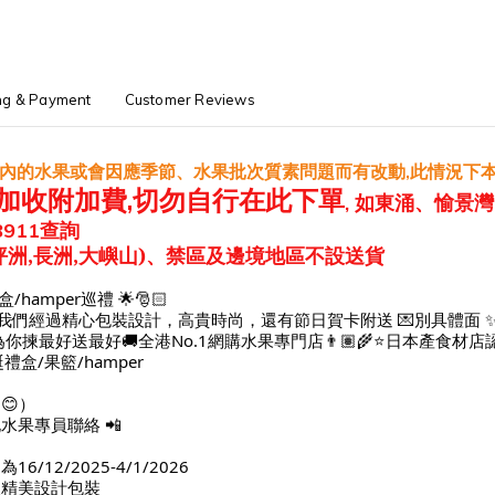
ng & Payment
Customer Reviews
內的水果或會因應季節、水果批次質素問題而有改動
此情況下
,
加收附加費
,
切勿自行在此下單
如東涌、愉景灣
,
查詢
8911
坪洲,長洲,大嶼山)、禁區及邊境地區不設送貨
/hamper巡禮 🌟🎅🏻
盒 🎁我們經過精心包裝設計，高貴時尚，還有節日賀卡附送 💌別具
為你揀最好送最好🚚全港No.1網購水果專門店👨🏽‍🌾⭐日本產食材店認證
誕禮盒/果籃/hamper
😊）
水果專員聯絡 📲
/12/2025-4/1/2026
及精美設計包裝