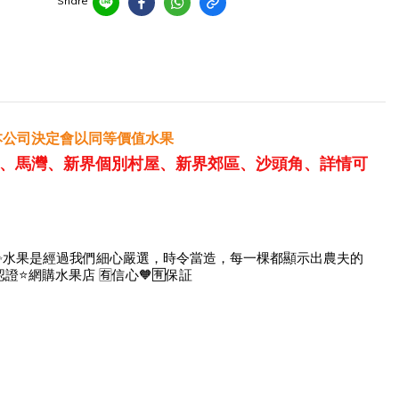
Share
本公司決定會以同等價值水果
、馬灣、新界個別村屋、新界郊區、沙頭角、詳情可
體面 ✨水果是經過我們細心嚴選，時令當造，每一棵都顯示出農夫的
⭐網購水果店 🈶️信心🧡🈶️保証