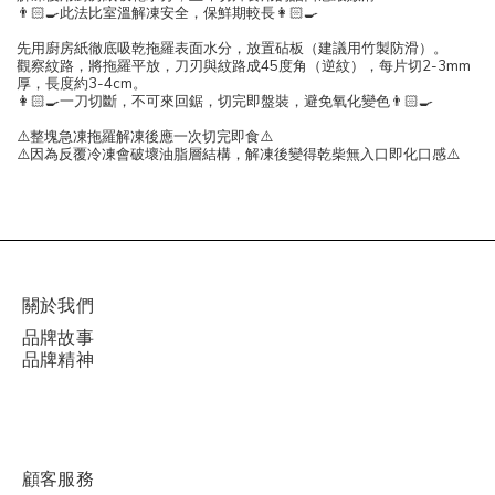
👨🏻‍🍳
此法比室溫解凍安全，保鮮期較長
👩🏻‍🍳
先用廚房紙徹底吸乾拖羅表面水分，放置砧板（建議用竹製防滑）。
觀察紋路，將拖羅平放，刀刃與紋路成45度角（逆紋），每片切2-3mm
厚，長度約3-4cm。
👩🏻‍🍳
一刀切斷，不可來回鋸，切完即盤裝，避免氧化變色
👨🏻‍🍳
⚠️
整塊急凍拖羅解凍後應一次切完即食
⚠️
⚠️
因為反覆冷凍會破壞油脂層結構，解凍後變得乾柴無入口即化口感
⚠️
關於我們
品牌故事
品牌精神
顧客服務