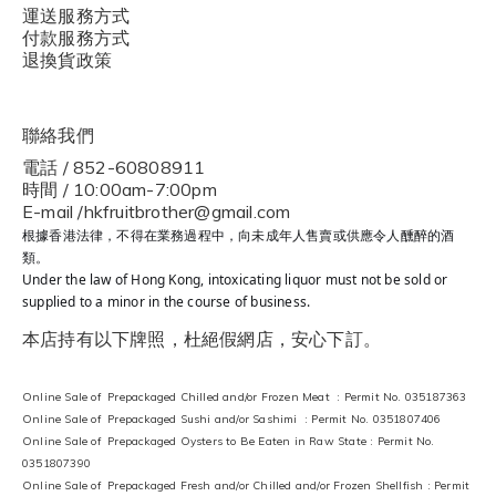
運送服務方式
付款服務方式
退換貨政策
聯絡我們
電話 / 852-60808911
時間 / 10:00am-7:00pm
E-mail /hkfruitbrother@gmail.com
根據香港法律，不得在業務過程中，向未成年人售賣或供應令人醺醉的酒
類。
Under the law of Hong Kong, intoxicating liquor must not be sold or
supplied to a minor in the course of business.
本店持有以下牌照，杜絕假網店，安心下訂。
Online Sale of Prepackaged Chilled and/or Frozen Meat : Permit No. 035187363
Online Sale of Prepackaged Sushi and/or Sashimi : Permit No. 0351807406
Online Sale of Prepackaged Oysters to Be Eaten in Raw State : Permit No.
0351807390
Online Sale of Prepackaged Fresh and/or Chilled and/or Frozen Shellfish : Permit