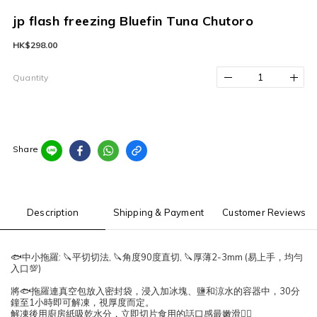
jp flash freezing Bluefin Tuna Chutoro
HK$298.00
Quantity
Share
Description
Shipping & Payment
Customer Reviews
🐟中小拖羅
:
🔪
平切切法,
🔪
角度90度直切,
🔪
厚薄2-3mm (易上手，均勻
入口
💯
)
將
🐟
拖羅連真空包放入密封袋，浸入加冰塊、鹽和涼水的容器中，30分
鐘至1小時即可解凍，視厚度而定。
解凍後用廚房紙吸乾水分，立即切片食用的話口感最嫩滑
👍🏼