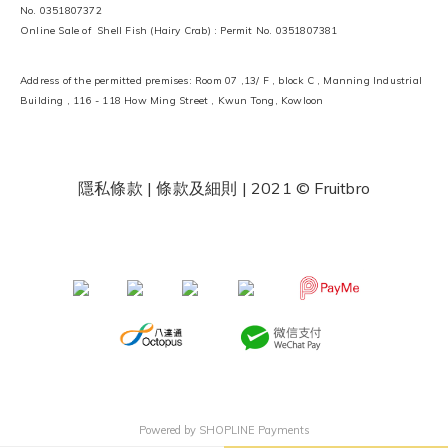
No. 0351807372
Online Sale of Shell Fish (Hairy Crab) : Permit No. 0351807381
Address of the permitted premises: Room 07 ,13/ F , block C , Manning Industrial
Building , 116 - 118 How Ming Street , Kwun Tong, Kowloon
隱私條款 | 條款及細則
| 2021 © Fruitbro
​ ​
Powered by
SHOPLINE Payments