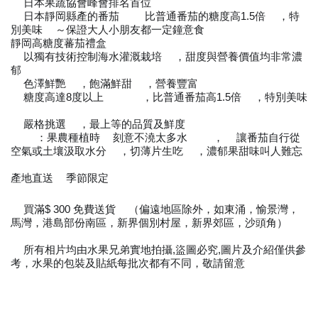
日本果蔬協會峰會排名首位
⭐️
📊
日本靜岡縣產的番茄
比普通番茄的糖度高1.5倍
，特
❤️
🍅
👉🏼
😍
別美味
～保證大人小朋友都一定鐘意食
😋
😎
💕
靜岡高糖度蕃茄禮盒
🍅
以獨有技術控制海水灌溉栽培
，甜度與營養價值均非常濃
💁🏻
🌱
郁
😌
色澤鮮艷
，飽滿鮮甜
，營養豐富
💁🏻
❤️
😍
😋
糖度高達8度以上
，比普通番茄高1.5倍
，特別美味
💁🏻
⭐️
⭐️
⭐️
✨
❤️
❤️
❤️
嚴格挑選
，最上等的品質及鮮度
💁🏻
👓
👍🏼
👍🏼
👍🏼
✨
：果農種植時
刻意不澆太多水
，
讓番茄自行從
🍅
🍴
🌱
💧
❗️
👉🏼
空氣或土壤汲取水分
，切薄片生吃
，濃郁果甜味叫人難忘
🤗
😍
❤️
❤️
❤️
❤️
❤️
產地直送
季節限定
🛬
⭐️
⭐️
⭐️
⭐️
⭐️
買滿$ 300 免費送貨
（偏遠地區除外，如東涌，愉景灣，
👨‍🌾
🚛
馬灣，港島部份南區，新界個別村屋，新界郊區，沙頭角）
所有相片均由水果兄弟實地拍攝,盜圖必究,圖片及介紹僅供參
👨‍🌾
考，水果的包裝及貼紙每批次都有不同，敬請留意