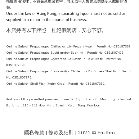
根據香港法律，不得在業務過程中，向未成年人售賣或供應令人醺醉的酒
類。
Under the law of Hong Kong, intoxicating liquor must not be sold or
supplied to a minor in the course of business.
本店持有以下牌照，杜絕假網店，安心下訂。
Online Sale of Prepackaged Chilled and/or Frozen Meat : Permit No. 035187363
Online Sale of Prepackaged Sushi and/or Sashimi : Permit No. 0351807406
Online Sale of Prepackaged Oysters to Be Eaten in Raw State : Permit No.
0351807390
Online Sale of Prepackaged Fresh and/or Chilled and/or Frozen Shellfish : Permit
No. 0351807372
Online Sale of Shell Fish (Hairy Crab) : Permit No. 0351807381
Address of the permitted premises: Room 07 ,13/ F , block C , Manning Industrial
Building , 116 - 118 How Ming Street , Kwun Tong, Kowloon
隱私條款 | 條款及細則
| 2021 © Fruitbro