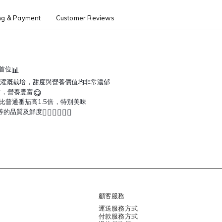
ng & Payment
Customer Reviews
📊
首位
灌溉栽培
，甜度與營養價值均非常濃郁
😋
甜
，營養豐富
比普通番茄高1.5倍
，特別美味
👍🏼
👍🏼
👍🏼
等的品質及鮮度
顧客服務
運送服務方式
付款服務方式