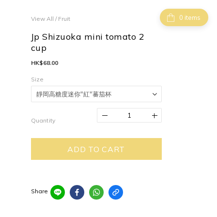
items
View All
/
Fruit
Jp Shizuoka mini tomato 2
cup
HK$68.00
Size
Quantity
ADD TO CART
Share