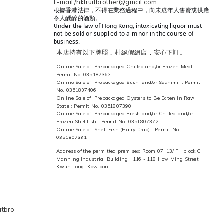
E-mail /hkfruitbrother@gmail.com
根據香港法律，不得在業務過程中，向未成年人售賣或供應
令人醺醉的酒類。
Under the law of Hong Kong, intoxicating liquor must
not be sold or supplied to a minor in the course of
business.
本店持有以下牌照，杜絕假網店，安心下訂。
Online Sale of Prepackaged Chilled and/or Frozen Meat :
Permit No. 035187363
Online Sale of Prepackaged Sushi and/or Sashimi : Permit
No. 0351807406
Online Sale of Prepackaged Oysters to Be Eaten in Raw
State : Permit No. 0351807390
Online Sale of Prepackaged Fresh and/or Chilled and/or
Frozen Shellfish : Permit No. 0351807372
Online Sale of Shell Fish (Hairy Crab) : Permit No.
0351807381
Address of the permitted premises: Room 07 ,13/ F , block C ,
Manning Industrial Building , 116 - 118 How Ming Street ,
Kwun Tong, Kowloon
itbro