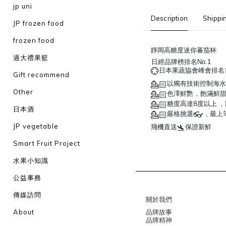
jp uni
Description
Shippi
JP frozen food
frozen food
靜岡高糖度迷你蕃茄杯
過大禮果籃
日經品牌榜排名No.1
💮
日本果蔬協會峰會排名
Gift recommend
💁🏻
以獨有技術控制海水
Other
💁🏻
色澤鮮艷
，飽滿鮮
💁🏻
糖度高達8度以上
，
日本酒
💁🏻
👓
嚴格挑選
，最上
JP vegetable
🛬
飛機直送
保證新鮮
Smart Fruit Project
水果小知識
公益事務
傳媒訪問
關於我們
About
品牌故事
品牌精神