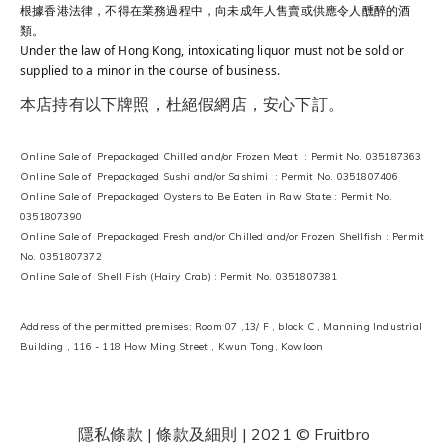
根據香港法律，不得在業務過程中，向未成年人售賣或供應令人醺醉的酒
類。
Under the law of Hong Kong, intoxicating liquor must not be sold or
supplied to a minor in the course of business.
本店持有以下牌照，杜絕假網店，安心下訂。
Online Sale of Prepackaged Chilled and/or Frozen Meat : Permit No. 035187363
Online Sale of Prepackaged Sushi and/or Sashimi : Permit No. 0351807406
Online Sale of Prepackaged Oysters to Be Eaten in Raw State : Permit No.
0351807390
Online Sale of Prepackaged Fresh and/or Chilled and/or Frozen Shellfish : Permit
No. 0351807372
Online Sale of Shell Fish (Hairy Crab) : Permit No. 0351807381
Address of the permitted premises: Room 07 ,13/ F , block C , Manning Industrial
Building , 116 - 118 How Ming Street , Kwun Tong, Kowloon
隱私條款 | 條款及細則
| 2021 © Fruitbro