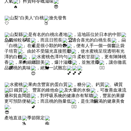
人氣
）矜貴時令嘅滋味
山梨"白美人"白桃
搶先發售
山梨縣
是有名的白桃出產地
，這地區位於日本的中部
，氣候較和暖
，而且日照長
、適合喜光的白桃生長
，
「白桃
」在還是很小顆的時候
，便有人手一個一個套上袋
子培育
。由於不受陽光直接照射
，使水蜜桃呈現透明有光
澤的白色
，
水蜜桃色澤均勻
，柔軟甘甜
，更有陣陣桃
香
，果肉細緻甜美
，爆汁滋味
，並無渣滓
，讓你徹底
品嚐桃的真味
，絕對一試難忘
水蜜桃
果肉含豐富的蛋白質
，糖分
、鈣質
、磷質
、鐵質
、豐富的維他命
及大量的水份
，可改善血液流
通和貧血問題
，對呼吸系統的健康亦有幫助
，豐富的果膠
更可預防便秘
；而且桃的熱量低
，是生津解渴的健康美食
。
產地直送
季節限定