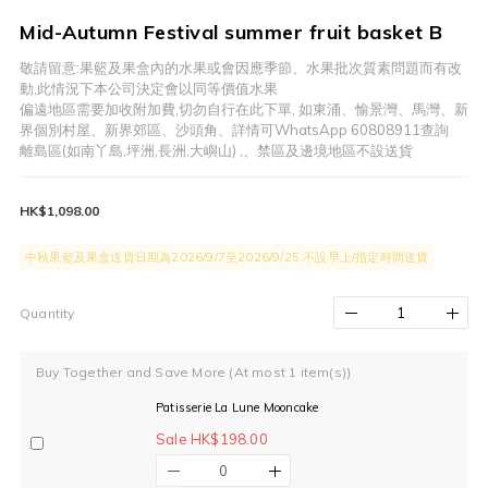
Mid-Autumn Festival summer fruit basket B
敬請留意:果籃及果盒內的水果或會因應季節、水果批次質素問題而有改
動,此情況下本公司決定會以同等價值水果
偏遠地區需要加收附加費,切勿自行在此下單, 如東涌、愉景灣、馬灣、新
界個別村屋、新界郊區、沙頭角、詳情可WhatsApp 60808911查詢
離島區(如南丫島,坪洲,長洲,大嶼山) ,、禁區及邊境地區不設送貨
HK$1,098.00
中秋果籃及果盒送貨日期為2026/9/7至2026/9/25,不設早上/指定時間送貨
Quantity
Buy Together and Save More
(At most 1 item(s))
Patisserie La Lune Mooncake
Sale HK$198.00