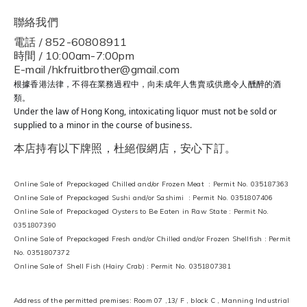
聯絡我們
電話 / 852-60808911
時間 / 10:00am-7:00pm
E-mail /hkfruitbrother@gmail.com
根據香港法律，不得在業務過程中，向未成年人售賣或供應令人醺醉的酒
類。
Under the law of Hong Kong, intoxicating liquor must not be sold or
supplied to a minor in the course of business.
本店持有以下牌照，杜絕假網店，安心下訂。
Online Sale of Prepackaged Chilled and/or Frozen Meat : Permit No. 035187363
Online Sale of Prepackaged Sushi and/or Sashimi : Permit No. 0351807406
Online Sale of Prepackaged Oysters to Be Eaten in Raw State : Permit No.
0351807390
Online Sale of Prepackaged Fresh and/or Chilled and/or Frozen Shellfish : Permit
No. 0351807372
Online Sale of Shell Fish (Hairy Crab) : Permit No. 0351807381
Address of the permitted premises: Room 07 ,13/ F , block C , Manning Industrial