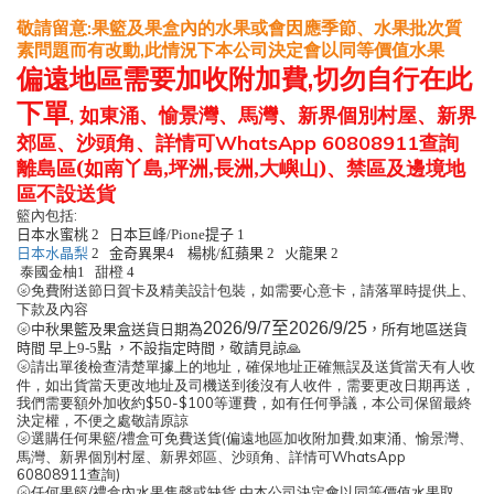
敬請留意
果籃及果盒內的水果或會因應季節、水果批次質
:
素問題而有改動
此情況下本公司決定會以同等價值水果
,
偏遠地區
需要
加收附加費
,
切勿自行在此
下單
如東涌、愉景灣、馬灣、新界個別村屋、新界
,
郊區、沙頭角、詳情可
查詢
WhatsApp 60808911
離島區
(如南丫島,坪洲,長洲,大嶼山)、禁區及邊境地
區不設送貨
:
籃內包括
日本巨峰
提子
日本水蜜桃
2
/Pione
1
金奇異果
楊桃
紅蘋果
火龍果
日本水晶梨
2
4
/
2
2
甜橙
泰國金柚
1
4
免費附送節日賀卡及精美設計包裝，如需要心意卡，請落單時提供上、
🌝
下款及內容
至
2026/9/7
2026/9/25
🌝
中秋果籃及果盒送貨日期
為
，
所有地區送貨
時間 早上9-5點 ，不設指定時間，敬請見諒
🙏
請出單後檢查清楚單據上的地址，確保地址正確無誤及送貨當天有人收
🌝
件，如出貨當天更改地址及司機送到後沒有人收件，需要更改日期再送，
我們需要額外加收約
等運費，如有任何爭議，本公司保留最終
$50-$100
決定權，不便之處敬請原諒
選購任何果籃
禮盒可免費送貨
偏遠地區加收附加費
如東涌、愉景灣、
/
(
,
🌝
馬灣、新界個別村屋、新界郊區、沙頭角、詳情可
WhatsApp
查詢
60808911
)
任何果籃
禮盒
內水果售罄或缺貨
由本公司決定會以同等價值水果取
/
,
🌝