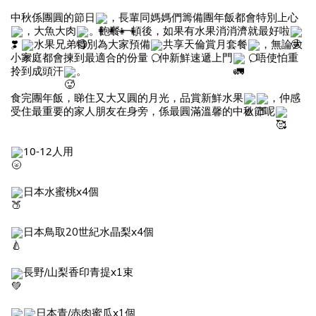
中秋係團圓的節日
，長輩同媽媽們籌備團年飯都會特別上心
，大魚大肉
。飽餐一頓後，如果有水果消消濟就最好啦
。
水果兄弟特別為大家預備
共享天倫賞月套餐
，無論大
小家庭都會揀到最適合的份量，仲新鮮速遞上門
，唔使怕重
拎到成頭汗
。
食完團年飯，睇住又大又圓的月光，品賞新鮮水果
，仲感
受住最重要的家人朋友在身旁，係最圓滿溫馨的中秋節呢
10-12人用 
日本水蜜桃x4個
日本鳥取20世紀水晶梨x4個
長野/山梨香印青提x1束
日本青/赤肉蜜瓜x1個