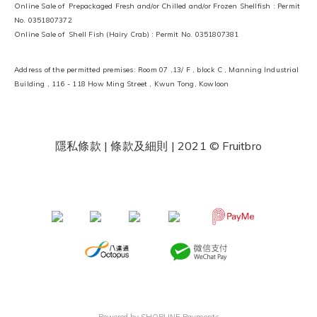
Online Sale of Prepackaged Fresh and/or Chilled and/or Frozen Shellfish : Permit
No. 0351807372
Online Sale of Shell Fish (Hairy Crab) : Permit No. 0351807381
Address of the permitted premises: Room 07 ,13/ F , block C , Manning Industrial
Building , 116 - 118 How Ming Street , Kwun Tong, Kowloon
隱私條款 | 條款及細則
| 2021 © Fruitbro
​ ​
Powered by
SHOPLINE Payments