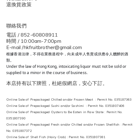
退換貨政策
聯絡我們
電話 / 852-60808911
時間 / 10:00am-7:00pm
E-mail /hkfruitbrother@gmail.com
根據香港法律，不得在業務過程中，向未成年人售賣或供應令人醺醉的酒
類。
Under the law of Hong Kong, intoxicating liquor must not be sold or
supplied to a minor in the course of business.
本店持有以下牌照，杜絕假網店，安心下訂。
Online Sale of Prepackaged Chilled and/or Frozen Meat : Permit No. 035187363
Online Sale of Prepackaged Sushi and/or Sashimi : Permit No. 0351807406
Online Sale of Prepackaged Oysters to Be Eaten in Raw State : Permit No.
0351807390
Online Sale of Prepackaged Fresh and/or Chilled and/or Frozen Shellfish : Permit
No. 0351807372
Online Sale of Shell Fish (Hairy Crab) : Permit No. 0351807381