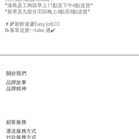
*港島及工商區早上11點至下午4點送貨*
*新界及九龍住宅區晚上4點至8點送貨*
👨‍🌾新鮮速遞Easy Job✌🏻
📝落單送貨一take 過✔️
關於我們
品牌故事
品牌精神
顧客服務
運送服務方式
付款服務方式