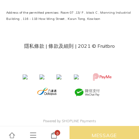
Address of the permitted premises: Room 07 ,13/ F , block C , Manning Industrial
Building , 116 - 118 How Ming Street , Kwun Tong, Kowloon
隱私條款 | 條款及細則
| 2021 © Fruitbro
​ ​
Powered by
SHOPLINE Payments
MESSAGE